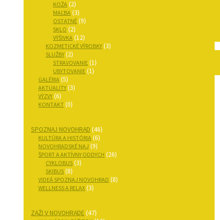
(2)
KOŽA
(3)
MAĽBA
(9)
OSTATNÉ
(2)
SKLO
(12)
VÝŠIVKA
(3)
KOZMETICKÉ VÝROBKY
(2)
SLUŽBY
(1)
STRAVOVANIE
(1)
UBYTOVANIE
(5)
GALÉRIA
(3)
AKTUALITY
(6)
VÝZVY
(0)
KONTAKT
SPOZNAJ NOVOHRAD
(46)
(6)
KULTÚRA A HISTÓRIA
(9)
NOVOHRADSKÉ NAJ
(26)
ŠPORT A AKTÍVNY ODDYCH
(3)
CYKLOBUS
(8)
SKIBUS
(8)
VIDEÁ SPOZNAJ NOVOHRAD
(3)
WELLNESS A RELAX
ZAŽI V NOVOHRADE
(47)