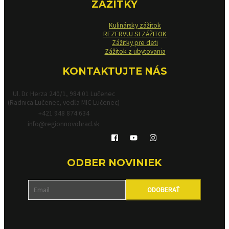
ZÁŽITKY
Kulinársky zážitok
REZERVUJ SI ZÁŽITOK
Zážitky pre deti
Zážitok z ubytovania
KONTAKTUJTE NÁS
Ul. Dr. Herza 240/1, 984 01 Lučenec
(Radnica Lučenec, vedľa MIC Lučenec)
+421 948 874 634
info@regionnovohrad.sk
ODBER NOVINIEK