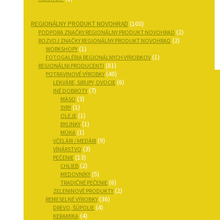
REGIONÁLNY PRODUKT NOVOHRAD
(100)
(2)
PODPORA ZNAČKY REGIONÁLNY PRODUKT NOVOHRAD
(2)
ROZVOJ ZNAČKY REGIONÁLNY PRODUKT NOVOHRAD
(1)
WORKSHOPY
(1)
FOTOGALÉRIA REGIONÁLNYCH VÝROBKOV
(81)
REGIONÁLNI PRODUCENTI
(40)
POTRAVINOVÉ VÝROBKY
(6)
LEKVÁRE, SIRUPY, OVOCIE
(7)
INÉ DOBROTY
(3)
MÄSO
(1)
SYRY
(1)
OLEJE
(1)
BYLINKY
(1)
MÚKA
(9)
VČELÁRI / MEDÁRI
(3)
VÍNÁRSTVO
(13)
PEČENIE
(2)
CHLIEB
(5)
MEDOVNÍKY
(6)
TRADIČNÉ PEČENIE
(2)
ZELENINOVÉ PRODUKTY
(36)
REMESELNÉ VÝROBKY
(4)
DREVO, ŠÚPOLIE
(4)
KERAMIKA