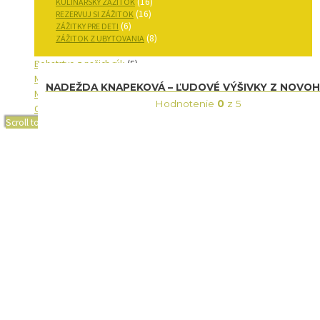
(16)
KULINÁRSKY ZÁŽITOK
(16)
REZERVUJ SI ZÁŽITOK
(6)
ZÁŽITKY PRE DETI
(8)
ZÁŽITOK Z UBYTOVANIA
Bohatstvo z našich rúk
(5)
NOVINKY
(6)
NADEŽDA KNAPEKOVÁ – ĽUDOVÉ VÝŠIVKY Z NOVO
NOVOHRAD
(27)
Hodnotenie
0
z 5
Osobnosti regiónu Novohrad
(6)
Scroll to Top