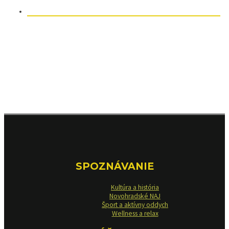
SPOZNÁVANIE
Kultúra a história
Novohradské NAJ
Šport a aktívny oddych
Wellness a relax