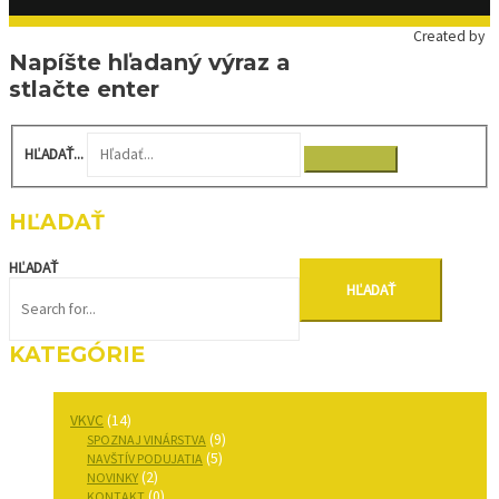
Created by
Napíšte hľadaný výraz a
stlačte enter
HĽADAŤ...
HĽADAŤ
HĽADAŤ
KATEGÓRIE
VKVC
(14)
(9)
SPOZNAJ VINÁRSTVA
(5)
NAVŠTÍV PODUJATIA
(2)
NOVINKY
(0)
KONTAKT