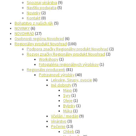
Spoznaj vinárstva
(9)
Navštív podujatia
(5)
Novinky
(2)
Kontakt
(0)
Bohatstvo z našich rúk
(5)
NOVINKY
(6)
NOVOHRAD
(27)
Osobnosti regiónu Novohrad
(6)
Regionálny produkt Novohrad
(100)
Podpora značky Regionálny produkt Novohrad
(2)
Rozvoj značky Regionálny produkt Novohrad
(2)
Workshopy
(1)
Fotogaléria regionálnych výrobkov
(1)
Regionálni producenti
(81)
Potravinové výrobky
(40)
Lekváre, Sirupy, ovocie
(6)
Iné dobroty
(7)
Mäso
(3)
Syry
(1)
Oleje
(1)
Bylinky
(1)
Múka
(1)
Včelári / medári
(9)
Vínárstvo
(3)
Pečenie
(13)
Chlieb
(2)