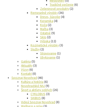
Medovníky
(5)
Tradičné pečenie
(6)
Zeleninové produkty
(2)
Remeselné výrobky
(36)
Drevo, šúpolie
(4)
Keramika
(4)
Koža
(2)
Maľba
(3)
Ostatné
(9)
Sklo
(2)
Výšivka
(12)
Kozmetické výrobky
(3)
Služby
(2)
Stravovanie
(1)
Ubytovanie
(1)
Galéria
(5)
Aktuality
(3)
Výzvy
(6)
Kontakt
(0)
Spoznaj Novohrad
(46)
Kultúra a história
(6)
Novohradské NAJ
(9)
Šport a aktívny oddych
(26)
CYKLOBUS
(3)
SKIBUS
(8)
Videá Spoznaj Novohrad
(8)
Wellness a relax
(3)