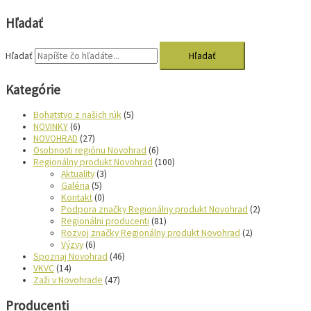
Hľadať
Hľadať
Kategórie
Bohatstvo z našich rúk
(5)
NOVINKY
(6)
NOVOHRAD
(27)
Osobnosti regiónu Novohrad
(6)
Regionálny produkt Novohrad
(100)
Aktuality
(3)
Galéria
(5)
Kontakt
(0)
Podpora značky Regionálny produkt Novohrad
(2)
Regionálni producenti
(81)
Rozvoj značky Regionálny produkt Novohrad
(2)
Výzvy
(6)
Spoznaj Novohrad
(46)
VKVC
(14)
Zaži v Novohrade
(47)
Producenti