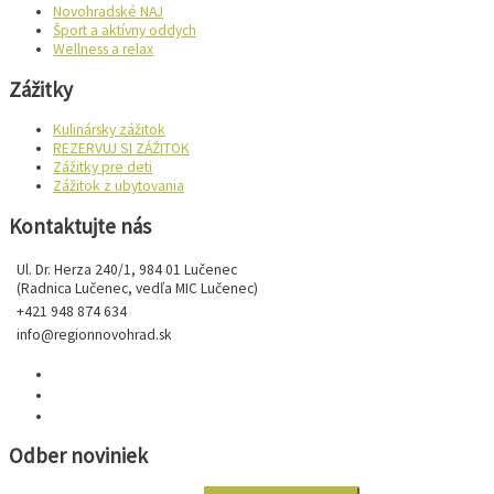
Novohradské NAJ
Šport a aktívny oddych
Wellness a relax
Zážitky
Kulinársky zážitok
REZERVUJ SI ZÁŽITOK
Zážitky pre deti
Zážitok z ubytovania
Kontaktujte nás
Ul. Dr. Herza 240/1, 984 01 Lučenec
(Radnica Lučenec, vedľa MIC Lučenec)
+421 948 874 634
info@regionnovohrad.sk
Odber noviniek