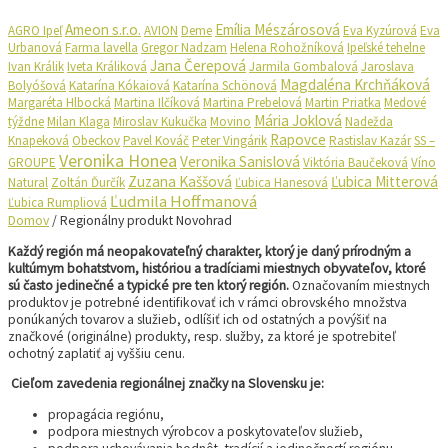
Ameon s.r.o.
Emília Mészárosová
AGRO Ipeľ
AVION
Deme
Eva Kyzúrová
Eva
Urbanová
Farma lavella
Gregor Nadzam
Helena Rohožníková
Ipeľské tehelne
Jana Čerepová
Ivan Králik
Iveta Králiková
Jarmila Gombalová
Jaroslava
Magdaléna Krchňáková
Bolyóšová
Katarína Kókaiová
Katarína Schönová
Margaréta Hlbocká
Martina Ilčíková
Martina Prebelová
Martin Priatka
Medové
Mária Joklová
týždne
Milan Klaga
Miroslav Kukučka
Movino
Nadežda
Rapovce
Knapeková
Obeckov
Pavel Kováč
Peter Vingárik
Rastislav Kazár
SS –
Veronika Honea
Veronika Sanislová
GROUPE
Viktória Baučeková
Víno
Zuzana Kaššová
Ľubica Mitterová
Natural
Zoltán Ďurčík
Ľubica Hanesová
Ľudmila Hoffmanová
Ľubica Rumpliová
Domov
/ Regionálny produkt Novohrad
Každý región má neopakovateľný charakter, ktorý je daný prírodným a
kultúrnym bohatstvom, históriou a tradíciami miestnych obyvateľov, ktoré
sú často jedinečné a typické pre ten ktorý región
.
Označovaním miestnych
produktov je potrebné identifikovať ich v rámci obrovského množstva
ponúkaných tovarov a služieb, odlíšiť ich od ostatných a povýšiť na
značkové (originálne) produkty, resp. služby, za ktoré je spotrebiteľ
ochotný zaplatiť aj vyššiu cenu.
Cieľom zavedenia regionálnej značky na Slovensku je:
propagácia regiónu,
podpora miestnych výrobcov a poskytovateľov služieb,