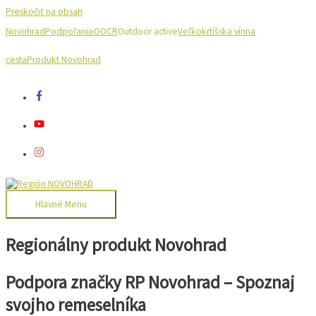
Preskočiť na obsah
Novohrad
Podpoľanie
OOCR
Outdoor active
Veľkokrtíšska vínna
cesta
Produkt Novohrad
Hlavné Menu
Regionálny produkt Novohrad
Podpora značky RP Novohrad – Spoznaj
svojho remeselníka