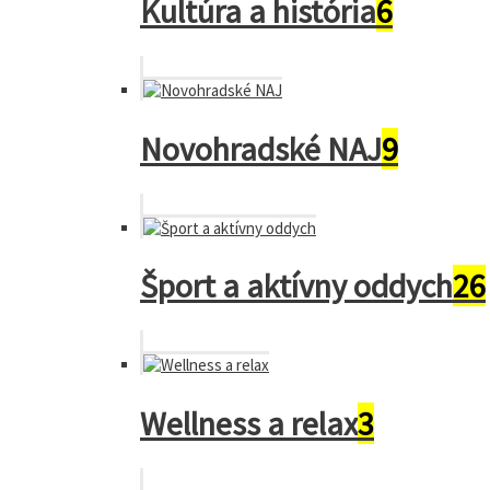
Kultúra a história
6
Novohradské NAJ
9
Šport a aktívny oddych
26
Wellness a relax
3