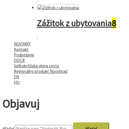
Zážitok z ubytovania
8
NOVINKY
Kontakt
Podpoľanie
OOCR
Veľkokrtíšska vínna cesta
Regionálny produkt Novohrad
EN
HU
Objavuj
Hľadať