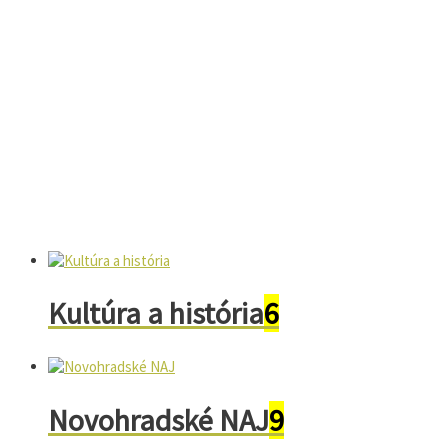
Kultúra a história
6
Novohradské NAJ
9