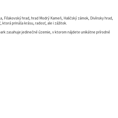
, Fiľakovský hrad, hrad Modrý Kameň, Haličský zámok, Divínsky hrad,
orá prináša krásu, radosť, ale i zážitok.
eopark zasahuje jedinečné územie, v ktorom nájdete unikátne prírodné