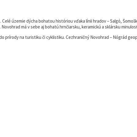
elé územie dýcha bohatou históriou vďaka línii hradov – Salgó, Šomoška
ovohrad má v sebe aj bohatú hrnčiarsku, keramickú a sklársku minulosť, kt
 a do prírody na turistiku či cyklistiku. Cezhraničný Novohrad – Nógrád g