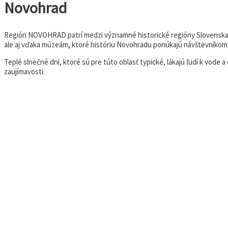
Novohrad
Región NOVOHRAD patrí medzi významné historické regióny Slovenska. C
ale aj vďaka múzeám, ktoré históriu Novohradu ponúkajú návštevníkom. N
Teplé slnečné dni, ktoré sú pre túto oblasť typické, lákajú ľudí k vode
zaujímavosti.