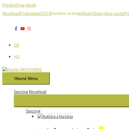
Preskočiť na obsah
Novohrad
Podpoľanie
OOCR
Outdoor active
Veľkokrtíšska vínna cesta
Pr
EN
HU
Hlavné Menu
Spoznaj Novohrad
Spoznaj