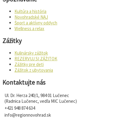
Kultúra a história
Novohradské NAJ
Šport a aktívny oddych
Wellness a relax
Zážitky
Kulinársky zážitok
REZERVUJ SI ZÁŽITOK
Zážitky pre deti
Zážitok z ubytovania
Kontaktujte nás
Ul. Dr. Herza 240/1, 984 01 Lučenec
(Radnica Lučenec, vedľa MIC Lučenec)
+421 948 874 634
info@regionnovohrad.sk