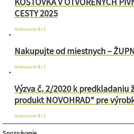
KOŠTOVKA V OTVORENÝCH PIVN
CESTY 2025
Hodnotenie
0
z 5
Nakupujte od miestnych – ŽUP
Hodnotenie
0
z 5
Výzva č. 2/2020 k predkladaniu 
produkt NOVOHRAD“ pre výrob
Hodnotenie
0
z 5
Spoznávanie