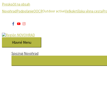
Preskočiť na obsah
Novohrad
Podpoľanie
OOCR
Outdoor active
Veľkokrtíšska vínna cesta
Pr
Hlavné Menu
Spoznaj Novohrad