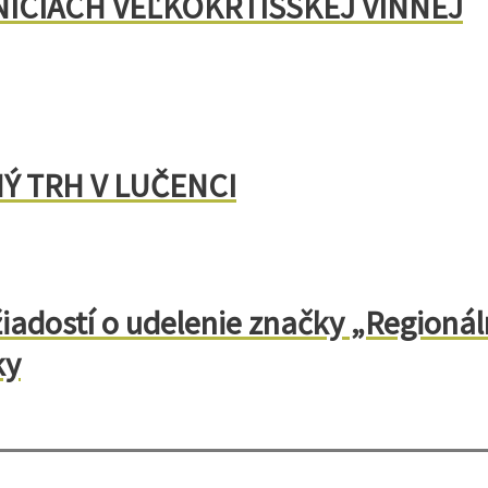
ICIACH VEĽKOKRTÍŠSKEJ VÍNNEJ
NÝ TRH V LUČENCI
žiadostí o udelenie značky „Regioná
ky