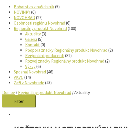
Bohatstvo z našich rúk
(5)
NOVINKY
(6)
NOVOHRAD
(27)
Osobnosti regiónu Novohrad
(6)
Regionálny produkt Novohrad
(100)
Aktuality
(3)
Galéria
(5)
Kontakt
(0)
Podpora značky Regionálny produkt Novohrad
(2)
Regionálni producenti
(81)
Rozvoj značky Regionálny produkt Novohrad
(2)
Výzvy
(6)
Spoznaj Novohrad
(46)
VKVC
(14)
Zaži v Novohrade
(47)
Domov
/
Regionálny produkt Novohrad
/ Aktuality
Filter